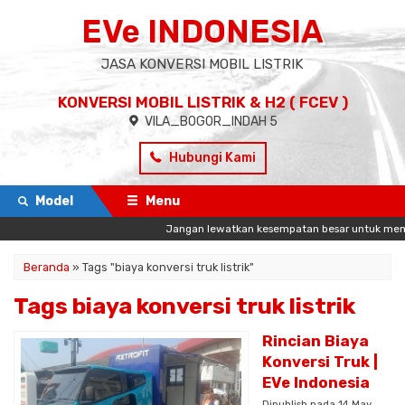
EVe INDONESIA
JASA KONVERSI MOBIL LISTRIK
KONVERSI MOBIL LISTRIK & H2 ( FCEV )
VILA_BOGOR_INDAH 5
Hubungi Kami
Model
Menu
Jangan lewatkan kesempatan besar untuk memulai
Beranda
»
Tags "biaya konversi truk listrik"
Tags biaya konversi truk listrik
Rincian Biaya
Konversi Truk |
EVe Indonesia
Dipublish pada 14 May