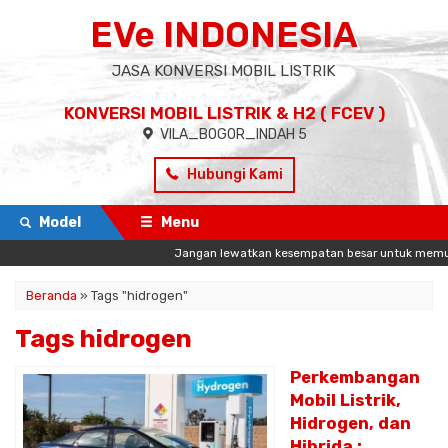
EVe INDONESIA
JASA KONVERSI MOBIL LISTRIK
KONVERSI MOBIL LISTRIK & H2 ( FCEV )
VILA_BOGOR_INDAH 5
Hubungi Kami
Model
Menu
Jangan lewatkan kesempatan besar untuk memulai p
Beranda
»
Tags "hidrogen"
Tags hidrogen
Perkembangan
Mobil Listrik,
Hidrogen, dan
Hibrida :