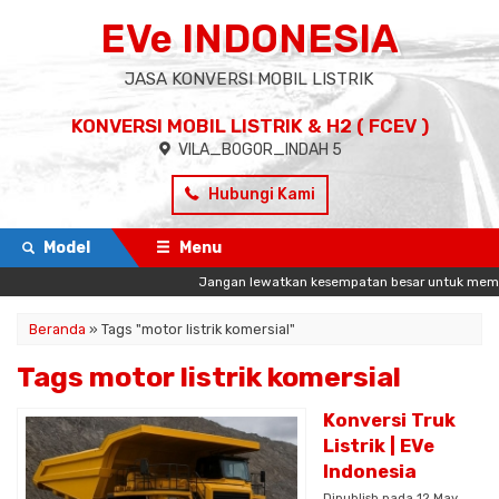
EVe INDONESIA
JASA KONVERSI MOBIL LISTRIK
KONVERSI MOBIL LISTRIK & H2 ( FCEV )
VILA_BOGOR_INDAH 5
Hubungi Kami
Model
Menu
Jangan lewatkan kesempatan besar untuk memulai 
Beranda
»
Tags "motor listrik komersial"
Tags motor listrik komersial
Konversi Truk
Listrik | EVe
Indonesia
Dipublish pada 12 May