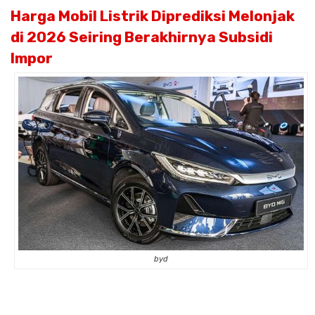
Harga Mobil Listrik Diprediksi Melonjak
di 2026 Seiring Berakhirnya Subsidi
Impor
byd