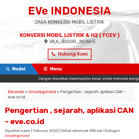
EVe INDONESIA
JASA KONVERSI MOBIL LISTRIK
KONVERSI MOBIL LISTRIK & H2 ( FCEV )
VILA_BOGOR_INDAH 5
Hubungi Kami
Model
Menu
Jangan lewatkan kesempatan besar untuk memulai pengalaman ba
Beranda
»
Uncategorized
»
Pengertian , sejarah, aplikasi CAN –
eve.co.id
Pengertian , sejarah, aplikasi CAN
– eve.co.id
Dipublish pada 1 February 2023 | Dilihat sebanyak 485 kali | Kategori:
Uncategorized