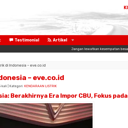
K
t
Testimonial
Artikel
Jangan lewatkan kesempatan besar untuk memulai 
rik di Indonesia – eve.co.id
ndonesia – eve.co.id
kali | Kategori:
KENDARAAN LISTRIK
nesia: Berakhirnya Era Impor CBU, Fokus pada