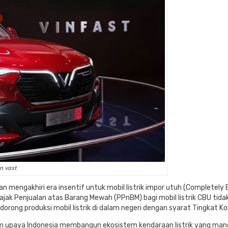
in vast
n mengakhiri era insentif untuk mobil listrik impor utuh (Completely
k Penjualan atas Barang Mewah (PPnBM) bagi mobil listrik CBU tidak 
orong produksi mobil listrik di dalam negeri dengan syarat Tingkat 
am upaya Indonesia membangun ekosistem kendaraan listrik yang mand