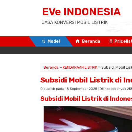
EVe INDONESIA
JASA KONVERSI MOBIL LISTRIK
Model
Beranda
Pricelis
Beranda
»
KENDARAAN LISTRIK
»
Subsidi Mobil List
Subsidi Mobil Listrik di I
Dipublish pada 18 September 2025 | Dilihat sebanyak 255 
Subsidi Mobil Listrik di Indo