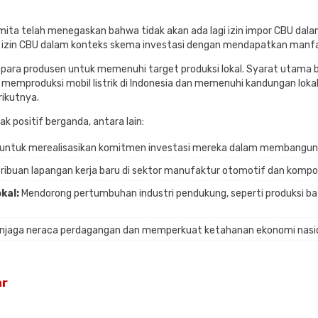
ita telah menegaskan bahwa tidak akan ada lagi izin impor CBU dala
an izin CBU dalam konteks skema investasi dengan mendapatkan manfaat
para produsen untuk memenuhi target produksi lokal. Syarat utama b
n memproduksi mobil listrik di Indonesia dan memenuhi kandungan lok
ikutnya.
 positif berganda, antara lain:
untuk merealisasikan komitmen investasi mereka dalam membangun p
ibuan lapangan kerja baru di sektor manufaktur otomotif dan kompo
kal:
Mendorong pertumbuhan industri pendukung, seperti produksi bate
jaga neraca perdagangan dan memperkuat ketahanan ekonomi nasio
ar