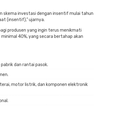
m skema investasi dengan insentif mulai tahun
 (insentif),” ujarnya.
agi produsen yang ingin terus menikmati
al minimal 40%, yang secara bertahap akan
abrik dan rantai pasok.
nen.
rai, motor listrik, dan komponen elektronik
nal.