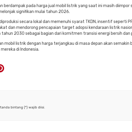
kan berdampak pada harga jual mobil listrik yang saat ini masih diim
elonjak signifikan mulai tahun 2026.
h diproduksi secara lokal dan memenuhi syarat TKDN, insentif seperti
kat dan mendorong pencapaian target adopsi kendaraan listrik nasi
da tahun 2030 sebagai bagian dari komitmen transisi energi bersih dan
ilihan mobil listrik dengan harga terjangkau di masa depan akan semak
mereka di Indonesia.
anda bintang (*) wajib diisi.